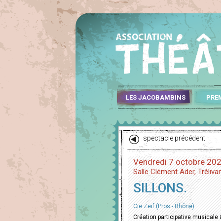
LES JACOBAMBINS
PRE
spectacle précédent
Vendredi 7 octobre 20
Salle Clément Ader, Tréliva
SILLONS.
Cie Zeïf (Pros - Rhône)
Création participative musicale