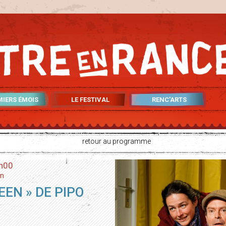
MIERS ÉMOIS
LE FESTIVAL
RENC'ARTS
retour au programme
7h00
an
EEN » DE PIPO