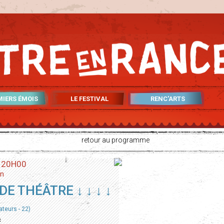
MIERS ÉMOIS
LE FESTIVAL
RENC'ARTS
retour au programme
• 20H00
an
DE THÉÂTRE ↓ ↓ ↓ ↓
teurs - 22)
c